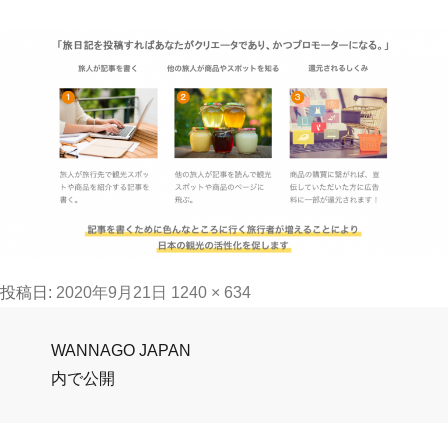
フ
投稿日:
2020年9月21日
1240 × 634
ル
投
サ
WANNAGO JAPAN
イ
内で公開
稿
ズ
ナ