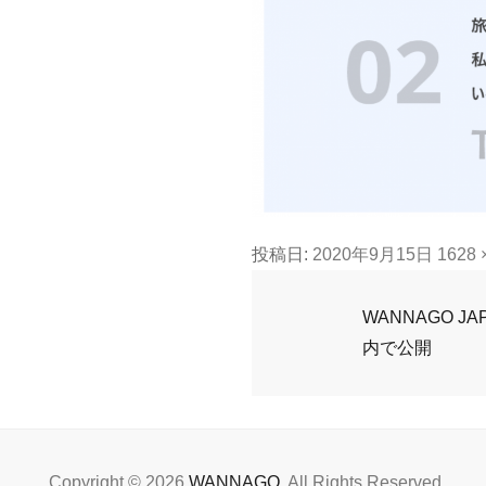
フ
投稿日:
2020年9月15日
1628 
ル
投
サ
WANNAGO JA
イ
内で公開
稿
ズ
ナ
ビ
ゲ
Copyright © 2026
WANNAGO
. All Rights Reserved.