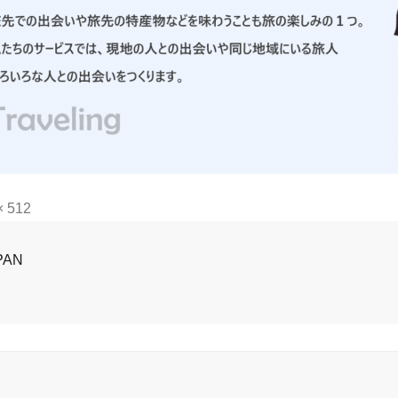
× 512
PAN