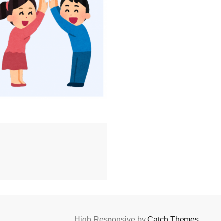
High Responsive by
Catch Themes