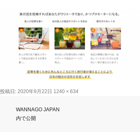
フ
投稿日:
2020年9月22日
1240 × 634
ル
投
サ
WANNAGO JAPAN
イ
内で公開
稿
ズ
ナ