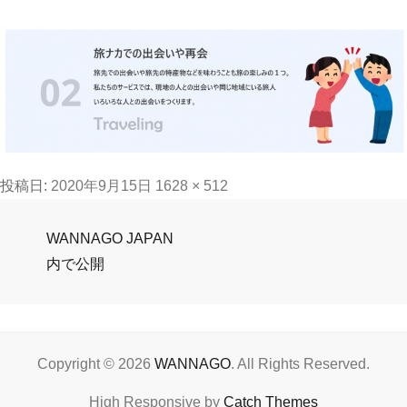
フ
投稿日:
2020年9月15日
1628 × 512
ル
投
サ
WANNAGO JAPAN
イ
内で公開
稿
ズ
ナ
ビ
ゲ
Copyright © 2026
WANNAGO
. All Rights Reserved.
ー
High Responsive by
Catch Themes